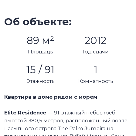
Охрана
Кондиционер
Кухонная техника
Бассейн
Спа-зона
Балкон
Шикарный вид
Характеристики объекта:
1 спальня
Гостиная
Большая планировка
2 санузла
1 балкон с видом на море
Площадь: 89 кв м
15 этаж (из 91)
С мебелью и техникой