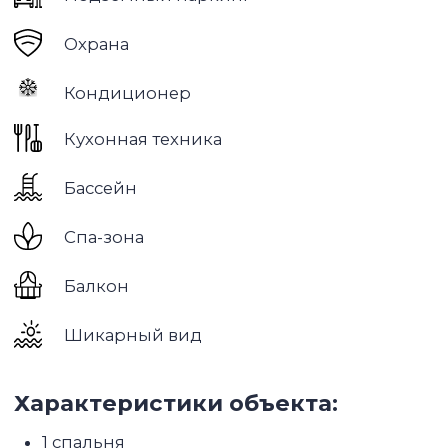
Район
Дубай Марина
является одним из
самых привлекательных мест для жизни в
Дубае. Этот район расположен на берегу
Персидского залива и знаменит своими
высокими небоскребами, роскошными
квартирами и шикарными видами на море.
Основные плюсы жизни в Дубай Марина:
1. Расположение: Дубай Марина находится в
центре города, что делает его идеальным
местом для жизни. В районе есть множество
ресторанов, магазинов, кафе и других
заведений, где можно провести время с
семьей и друзьями.