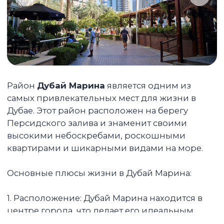
Выплачиваем вам чистый
пассивный доход от 6% годовых
Вы можете находиться в любой стране.
Мы полностью обслуживаем ваш объект
от сдачи до решения бытовых вопросов
жильцов, предоставляем вам
финансовый отчет и выплачиваем
доход любым удобным способом.
Делаем ремонт и меблировку
Мы подготовили к сдаче более 700
квартир и точно знаем, как быстро
и недорого сделать интерьер, который
нравится арендаторам.
Продаем объект, если вы
решаете зафиксировать
доходность
Мы ведем аналитику по всем объектам