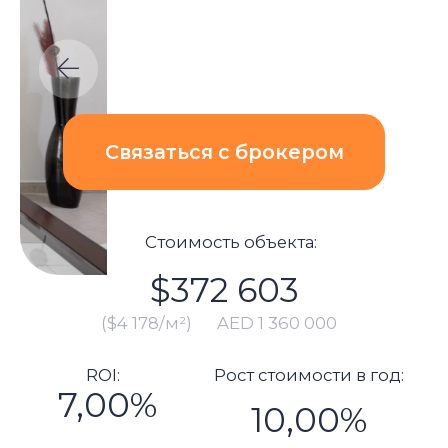
Стоимость объекта:
$372 603
($4 178/м²)
AED 1 360 000
ROI:
Рост стоимости в год:
7,00%
10,00%
Блок расчета:
Полная сумма вложений:
$398 460
Стоимость объекта: $372 603
Подготовка к сдаче (в т.ч.
меблировка, ремонт): $0
Комиссия: $7 452
Платеж в зем.департамент:
$15 063