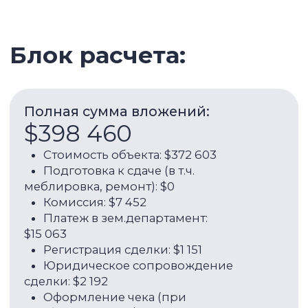
Регистрация сделки: $1 151
Юридическое сопровождение
сделки: $2 192
Оформление чека (при
необходимости): $0
Расходы в год:
$16 477
Обслуживание: $4 208
Коммунальные услуги: $1 315
Интернет: $1 266
Кондиционер: $1 479
Обслуживание кондиционера:
$219
Комиссия за управление: $7 989
ROI:
7,00%
Доход с аренды в год: