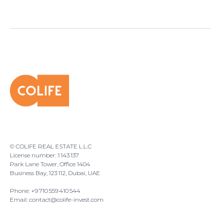
© COLIFE REAL ESTATE L.L.C
License number: 1 143 137
Park Lane Tower, Office 1404
Business Bay, 123 112, Dubai, UAE
Phone: +9 710 559 410 544
Email: contact@colife-invest.com