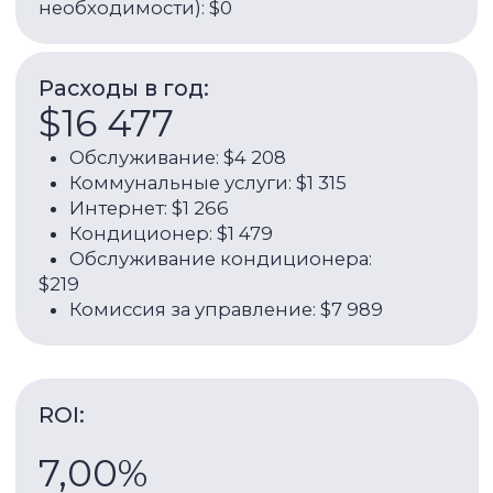
$44 384
Годовая доходность (аренда +
рост стоимости):
17,00%
Связаться с брокером
Об объекте:
89 м²
2012
Площадь
Год сдачи
15 / 91
1
Этажность
Комнатность