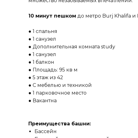
множество незабываемых впечатлений.
10 минут пешком
до метро Burj Khalifa и 
● 1 спальня
● 1 санузел
● Дополнительная комната study
● 1 санузел
● 1 балкон
● Площадь: 95 кв м
● 5 этаж из 42
● С мебелью и техникой
● 1 парковочное место
● Вакантна
Преимущества башни:
Бассейн