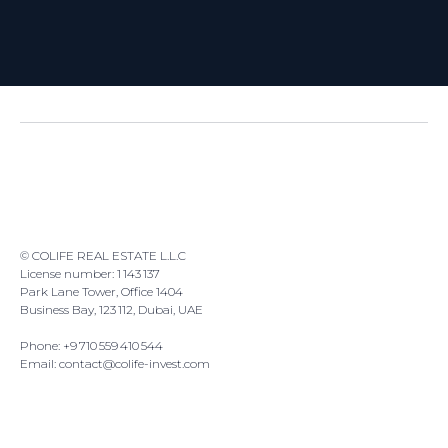
© COLIFE REAL ESTATE L.L.C
License number: 1 143 137
Park Lane Tower, Office 1404
Business Bay, 123 112, Dubai, UAE
Phone: +9 710 559 410 544
Email: contact@colife-invest.com