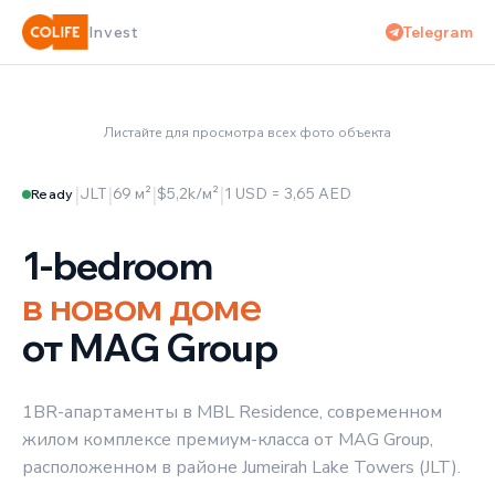
✦
ДИСКОНТ ДО 24%
Telegram
Invest
ПРОЕКТ ПРЕМИУМ-КЛАССА
‹
›
Листайте для просмотра всех фото объекта
1 / 5
|
|
|
|
JLT
69 м²
$5,2k/м²
1 USD = 3,65 AED
Ready
1-bedroom
в новом доме
от MAG Group
1BR-апартаменты в MBL Residence, современном
жилом комплексе премиум-класса от MAG Group,
расположенном в районе Jumeirah Lake Towers (JLT).