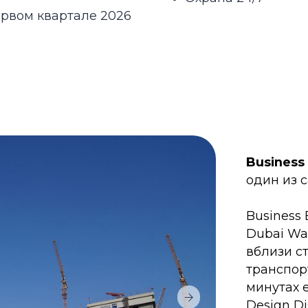
Dubai Water Canal 
вблизи станций метр
транспортных артери
минутах езды от аэр
Design District, ме
центра DIFC и Всем
Инфраструктура каж
необходимое для ра
проживания — совр
спортивные залы, ре
торговые комплексы
В этом районе множе
Колибри, Maple Bear,
Towers; и школ: Jume
и Gems Wellington.
Одна из лучших бол