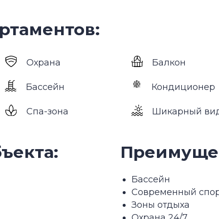
кта:
Преимущества 
Бассейн
Современный спортзал
Зоны отдыха
Охрана 24/7
 квартале 2026
Business Bay
— пос
один из самых модн
Business Bay распо