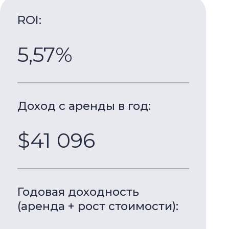
 с аренды в год:
 096
ая доходность
а + рост стоимости):
57%