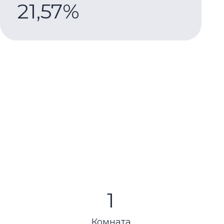
1
Комната
и для тех, кто ищет
тличается стильной