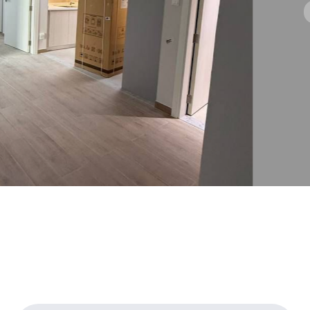
Р
Расходы в год:
ROI:
$15 467
5,5