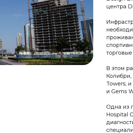
Hospital Clinic слав
диагностикой и пр
специалистами.
Главные достоприме
— это многофункцио
Habtoor City, уникал
также множество па
отличным видом на 
мира Burj Khalifa.
Business Bay ранее 
площадкой инвести
Дубае. Цены на жил
на 17% за 2 года — э
темпов роста на ры