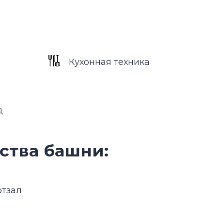
башни:
тоянно развивающийся и
ых районов Дубая.
лагается между каналом