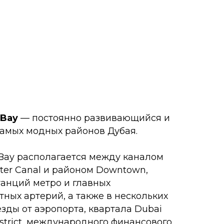
и районом Downtown,
о и главных
й, а также в нескольких
опорта, квартала Dubai
ждународного финансового
ирного центра DWTC.
дого района включает всё
боты и комфортного
еменные офисы,
стораны, бассейны и
.
ство детских садов:
 Blossoms, Churchill
irah и Safa, Al Quoz, GEMS
ьниц района Emirates