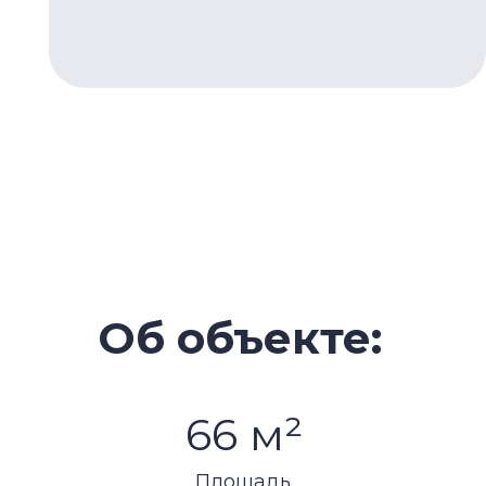
Об объекте:
66 м²
Площадь
Дат
Готовая квартира с рассрочкой 2 года в B
Это идеальный вариант для инвесторов, на
жилье «на ключах» с комфортным графиком
Century — это современный жилой комплек
архитектурой и премиальным сервисом.