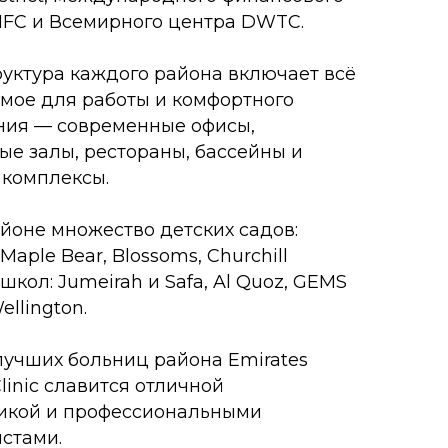
ится отличной
офессиональными
чательности Business Bay
нальный комплекс Al
ьный акватеатр La Perle, а
норамных лаунжей с
самый высокий небоскрёб
становился лучшей
ционной недвижимости в
ье в этом районе выросли
то один из самых высоких
нке недвижимости Дубая.