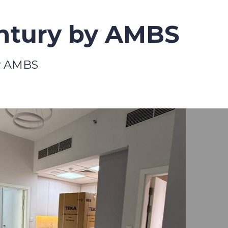
ury by AMBS
BS
С
($
R