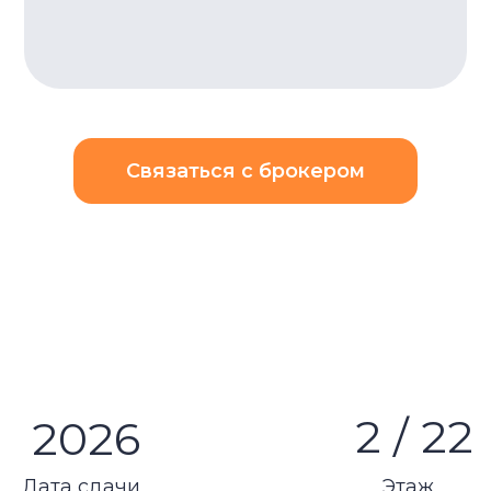
2 / 22
2026
а сдачи
Этаж
usiness Bay
целенных на высокую арендную доходность (ROI), ил
 платежей.
с в самом сердце делового центра Дубая. Здание о