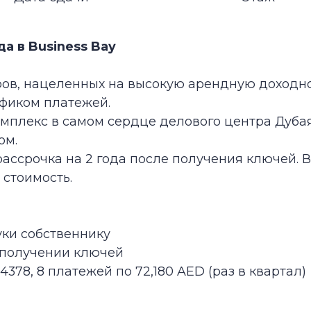
чка на 2 года после получения ключей. Вы можете з
ость.
обственнику
чении ключей
8 платежей по 72,180 AED (раз в квартал)
ментов:
Охрана
Балкон
Бассейн
Кондиционер
Спа-зона
Шикарный вид