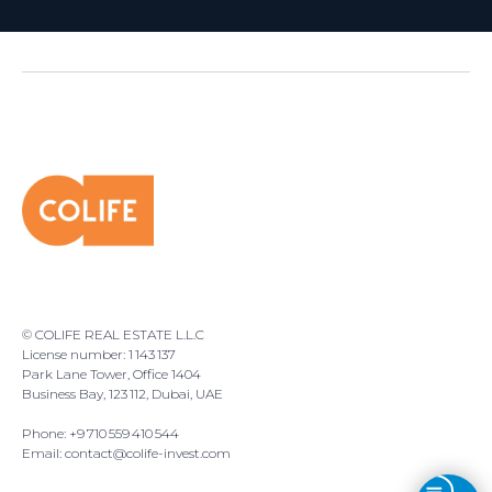
© COLIFE REAL ESTATE L.L.C
License number: 1 143 137
Park Lane Tower, Office 1404
Business Bay, 123 112, Dubai, UAE
Phone: +9 710 559 410 544
Email: contact@colife-invest.com