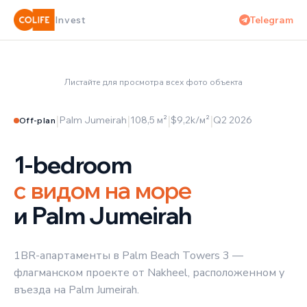
✦
PALM JUMEIRAH
Telegram
Invest
ПРОЕКТ ОТ NAKHEEL
‹
›
Листайте для просмотра всех фото объекта
1 / 5
|
|
|
|
Palm Jumeirah
108,5 м²
$9,2k/м²
Q2 2026
Off-plan
1-bedroom
с видом на море
и Palm Jumeirah
1BR-апартаменты в Palm Beach Towers 3 —
флагманском проекте от Nakheel, расположенном у
въезда на Palm Jumeirah.