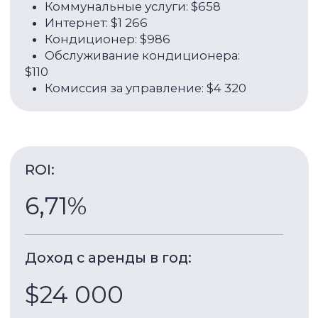
Об объекте:
38 м²
2026
Площадь
Год сдачи
5 / 10
1
Этаж
Комната
Floarea
- новый 10-этажный клубный проект
от застройщика Mashriq Elite в районе Arjan.
Все апартаменты сдаются с итальянской
отделкой и укомплектованные техникой.
9 мин пешком до остановки автобуса, рядом с
Садом Бабочек и Miracle Garden.