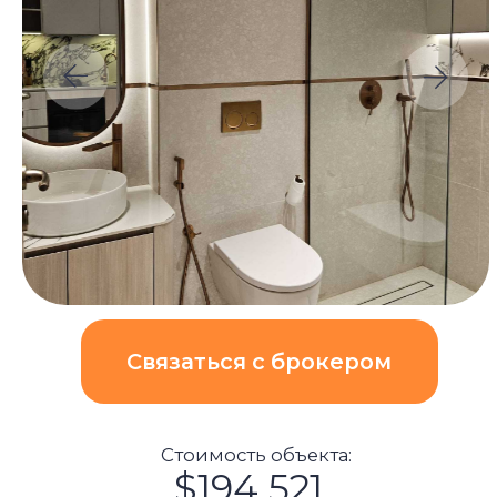
Связаться с брокером
Стоимость объекта:
$194 521
($5 094/м²)
AED 710 000
ROI:
Рост стоимости в год:
6,71%
15%
Блок расчета: