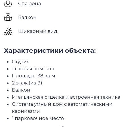
Bin Zayed Road (E311), Emirates Road (E611) и Al
Ain Road. Это позволяет быстро добраться до
деловых и туристических центров, аэропорта
и морского побережья.
Dubailand включает в себя множество
отдельных сообществ и подрайонов — таких
как Villanova, Al Waha, Layan, The Villa, Arabian
Ranches, Dubai Sports City и другие. Каждый из
них имеет свою инфраструктуру,
архитектурный стиль и особенности.
Преимущества района:
• разнообразие форматов жилья по доступным
ценам;
• зелёные зоны, парки, школы, детские сады и
клиники;
• развлекательные объекты: Global Village, IMG
Worlds of Adventure, Dubai Outlet Mall, Dubai
Autodrome;
• спортивные комплексы, гольф-поля и клубы;
• спокойная и семейная атмосфера.
Dubailand идеально подходит для семей,
экспатов и инвесторов, которые ищут
сочетание уюта, безопасности и выгодного
расположения в перспективном районе.