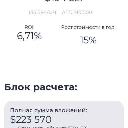
Полная сумма вложений:
$223 570
Стоимость объекта: $194 521
Подготовка к сдаче (в т.ч.
меблировка, ремонт): $10 959
Комиссия: $3 521
Платеж в зем.департамент:
$7 201
Регистрация сделки: $1 151
Юридическое сопровождение:
$2 192
Оформление чека (при
необходимости): $2 641
Расходы в год:
$8 916
Ежегодное обслуживание:
$1 576
Коммунальные услуги: $658
Интернет: $1 266
Кондиционер: $986
Обслуживание кондиционера: