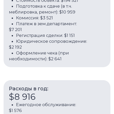
$110
Комиссия за управление: $4 320
ROI:
6,71%
Доход с аренды в год:
$24 000
Годовая доходность (аренда +
рост стоимости):
21,71%
Связаться с брокером