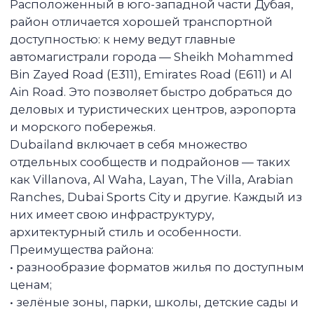
Мы полностью обеспечиваем весь
процесс, начиная от перевода денег
и заканчивая контролем подписания
всех документов. Вам даже
не обязательно приезжать в Дубай — все
можно сделать удаленно.
Выплачиваем вам чистый
пассивный доход от 6% годовых
Вы можете находиться в любой стране.
Мы полностью обслуживаем ваш объект
от сдачи до решения бытовых вопросов
жильцов, предоставляем вам
финансовый отчет и выплачиваем
доход любым удобным способом.
Делаем ремонт и меблировку
Мы подготовили к сдаче более 700
квартир и точно знаем, как быстро
и недорого сделать интерьер, который
нравится арендаторам.