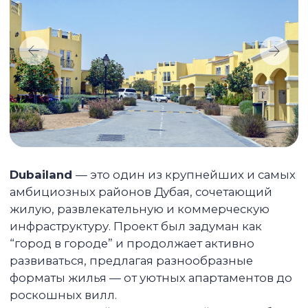
Мы полностью берем
на себя все заботы
на каждом шаге
Подбираем ликвидный объект
Основной бизнес Сolife Invest —
управление недвижимостью.
Мы заинтересованы подобрать объект,
который будет пользоваться спросом
и сдавать без простоя.
Сдаем вашу квартиру дорого
Продвигаем каждый объект
и предоставляем дополнительный
сервис для арендаторов, поэтому сдаём
дороже и быстрее даже в не сезон.
Сопровождаем сделку под ключ