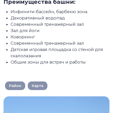
Как выглядят
квартиры после
работы команды
Colife
Район
Карта