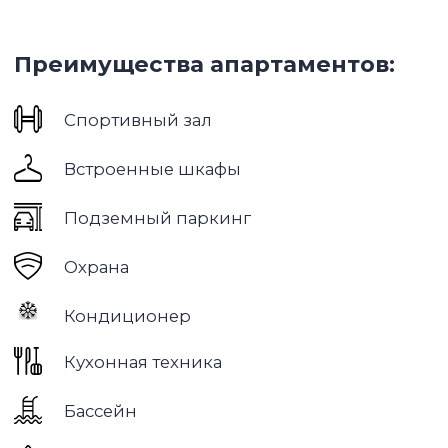
Dubailand
— это один из крупнейших и самых
амбициозных районов Дубая, сочетающий
жилую, развлекательную и коммерческую
инфраструктуру. Проект был задуман как
“город в городе” и продолжает активно
развиваться, предлагая разнообразные
форматы жилья — от уютных апартаментов до
роскошных вилл.
Расположенный в юго-западной части Дубая,
район отличается хорошей транспортной
доступностью: к нему ведут главные
автомагистрали города — Sheikh Mohammed