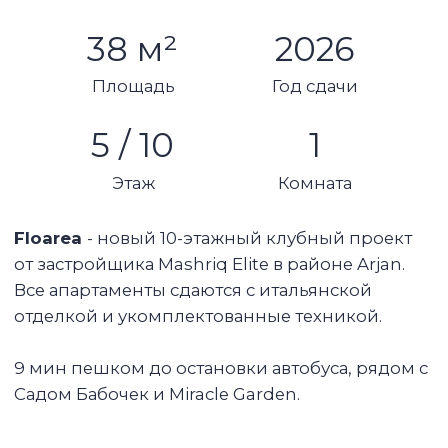
Студия
1 ванная комната
Площадь: 38 кв м
2 этаж (из 9)
Балкон
Итальянская отделка и встроенная техника
Система умный дом с автоматическими
карнизами
1 парковочное место
Преимущества башни:
Инфинити-бассейн, барбекю зона
Декоративный водопад
Современный тренажёрный зал
Зал для йоги
Коворкинг
Современный тренажерный зал
Детская игровая площадка со стеной для
скалолазания
Общие зоны для встреч и работы