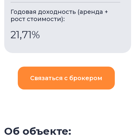
Преимущества апартаментов:
Спортивный зал
Встроенные шкафы
Подземный паркинг
Охрана
Кондиционер
Кухонная техника
Бассейн
Спа-зона
Балкон
Шикарный вид
Характеристики объекта: