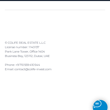
© COLIFE REAL ESTATE L.L.C
License number: 1 143 137
Park Lane Tower, Office 1404
Business Bay, 123 112, Dubai, UAE
Phone: +9 710 559 410 544
Email: contact@colife-invest.com