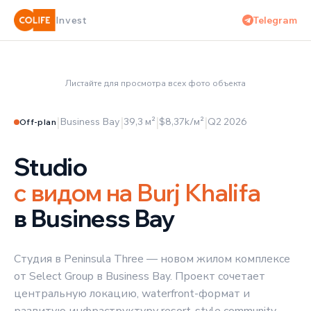
✦
НОВЫЙ КОМПЛЕКС
Telegram
Invest
ВИД НА BURJ KHALIFA И КАНАЛ
‹
›
Листайте для просмотра всех фото объекта
1 / 4
|
|
|
|
Business Bay
39,3 м²
$8,37k/м²
Q2 2026
Off-plan
Studio
с видом на Burj Khalifa
в Business Bay
Студия в Peninsula Three — новом жилом комплексе
от Select Group в Business Bay. Проект сочетает
центральную локацию, waterfront-формат и